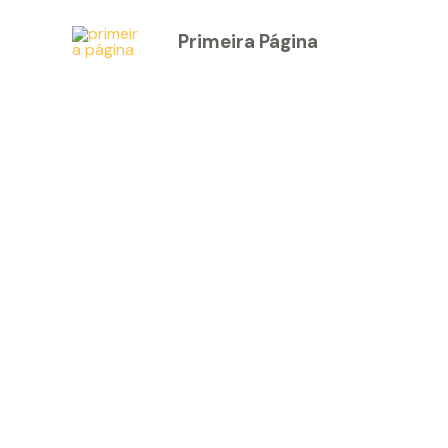
Skip
Primeira Página
to
×
content