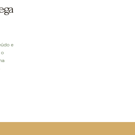
rega
eúdo e
 o
ma
a