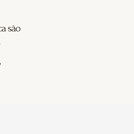
ca são
.
”