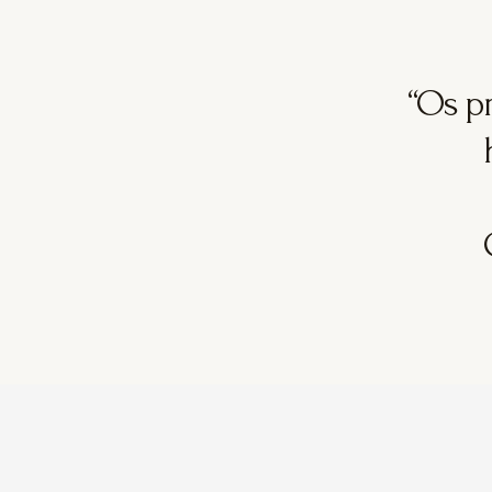
visita. Se
recusar estes
cookies,
alguma
“Os p
funcionalidade
pode
desparacer
do site.
Marketing
Ao partilhar os
seus interesses
e
comportamento
ao visitar o
nosso site,
aumenta a
possibilidade de
ver conteúdo
personalizado e