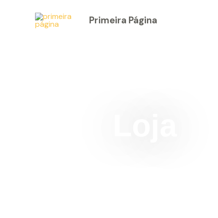
Skip
Primeira Página
×
to
content
Loja