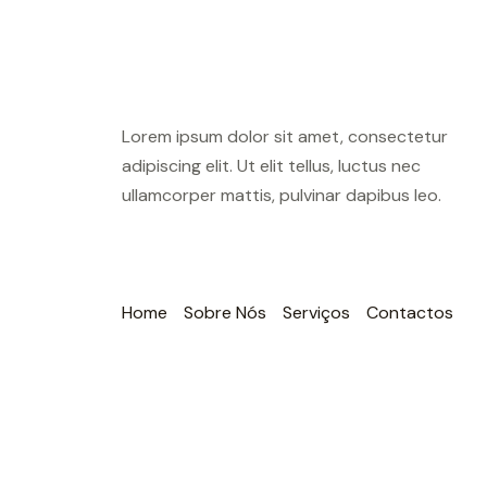
Lorem ipsum dolor sit amet, consectetur
adipiscing elit. Ut elit tellus, luctus nec
ullamcorper mattis, pulvinar dapibus leo.
Home
Sobre Nós
Serviços
Contactos
Necessários
Estes cookies
são
necessários
para o bom
funcionamento
do site.