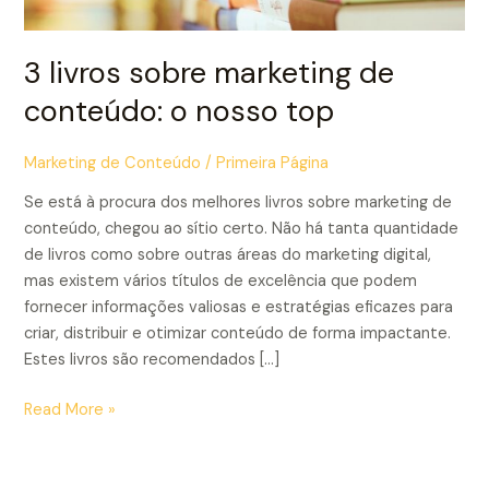
conteúdo:
o
nosso
3 livros sobre marketing de
top
conteúdo: o nosso top
Marketing de Conteúdo
/
Primeira Página
Se está à procura dos melhores livros sobre marketing de
Necessários
conteúdo, chegou ao sítio certo. Não há tanta quantidade
Estes cookies
de livros como sobre outras áreas do marketing digital,
são
mas existem vários títulos de excelência que podem
necessários
para o bom
fornecer informações valiosas e estratégias eficazes para
funcionamento
criar, distribuir e otimizar conteúdo de forma impactante.
do site.
Estes livros são recomendados […]
Read More »
Estatística
Para que
possamos
melhorar a